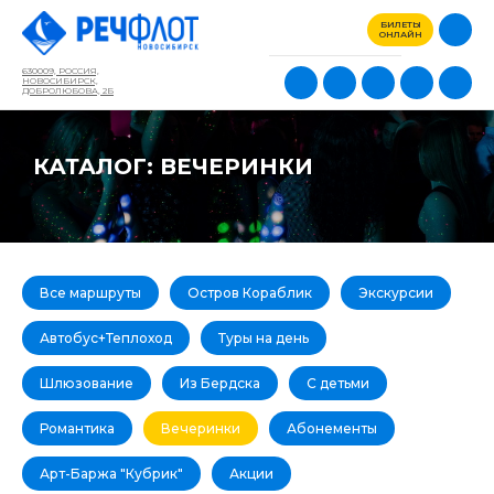
БИЛЕТЫ
ОНЛАЙН
630009, РОССИЯ,
НОВОСИБИРСК,
ДОБРОЛЮБОВА, 2Б
КАТАЛОГ: ВЕЧЕРИНКИ
Все маршруты
Остров Кораблик
Экскурсии
Автобус+Теплоход
Туры на день
Шлюзование
Из Бердска
С детьми
Романтика
Вечеринки
Абонементы
Арт-Баржа "Кубрик"
Акции