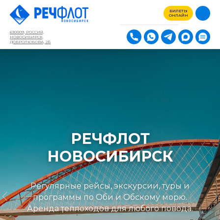
БИЛЕТЫ
ОНЛАЙН
630009, РОССИЯ,
НОВОСИБИРСК,
ДОБРОЛЮБОВА, 2Б
СЕРТИФИКАТЫ И
АБОНЕМЕНТЫ
Хиты Речфлот в одном билете!