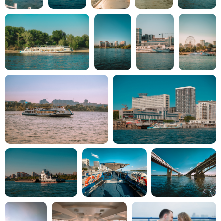
ЛАВРЕНТЬЕВ ТУР
ИЮНЬ-
АВГУСТ
ПУТЕШЕСТВИЕ К
ИЮНЬ-
ИСТОЧНИКУ
АВГУСТ
НАУЧНАЯ ВОЛНА
ИЮНЬ-
АВГУСТ
ОБСКОЙ
ИЮНЬ-
ЛОКОМОТИВ
АВГУСТ