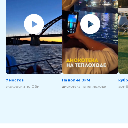
7 мостов
На волне DFM
Куб
экскурсии по Оби
дискотека на теплоходе
арт-