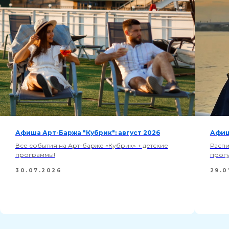
Афиша Арт-Баржа "Кубрик": август 2026
Афиш
Все события на Арт-барже «Кубрик» + детские
Распи
программы!
прогу
30.07.2026
29.0