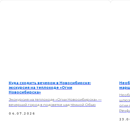
Куда сходить вечером в Новосибирске:
Необ
экскурсия на теплоходе «Огни
марш
Новосибирска»
Необы
Экскурсия на теплоходе «Огни Новосибирска» —
шлюзо
вечерний город в подсветке над тёмной Обью
огни 
Речфл
04.07.2026
23.0