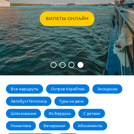
ПОДРОБНЕЕ
Все маршруты
Остров Кораблик
Экскурсии
Автобус+Теплоход
Туры на день
Шлюзование
Из Бердска
С детьми
Романтика
Вечеринки
Абонементы