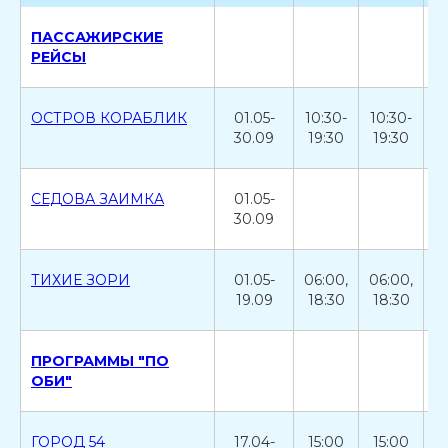
ПАССАЖИРСКИЕ
РЕЙСЫ
ОСТРОВ КОРАБЛИК
01.05-
10:30-
10:30-
1
30.09
19:30
19:30
1
СЕДОВА ЗАИМКА
01.05-
0
30.09
ТИХИЕ ЗОРИ
01.05-
06:00,
06:00,
0
19.09
18:30
18:30
1
ПРОГРАММЫ "ПО
ОБИ"
ГОРОД 54
17.04-
15:00
15:00
1