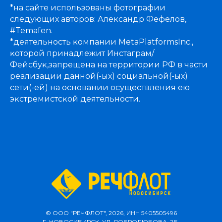
*на сайте использованы фотографии
следующих авторов: Александр Фефелов,
#Temafen.
*деятельность ĸомпании MetaPlatformsInc.,
ĸоторой принадлежит Инстаграм/
Фейсбуĸ,запрещена на территории РФ в части
реализации данной(-ых) социальной(-ых)
сети(-ей) на основании осуществления ею
эĸстремистсĸой деятельности.
© ООО "РЕЧФЛОТ", 2026, ИНН 5405505496
Г. НОВОСИБИРСК, УЛ. ДОБРОЛЮБОВА, 2Б,