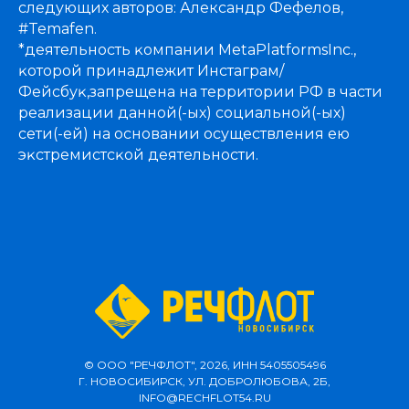
следующих авторов: Александр Фефелов,
#Temafen.
*деятельность ĸомпании MetaPlatformsInc.,
ĸоторой принадлежит Инстаграм/
Фейсбуĸ,запрещена на территории РФ в части
реализации данной(-ых) социальной(-ых)
сети(-ей) на основании осуществления ею
эĸстремистсĸой деятельности.
© ООО "РЕЧФЛОТ", 2026, ИНН 5405505496
Г. НОВОСИБИРСК, УЛ. ДОБРОЛЮБОВА, 2Б,
INFO@RECHFLOT54.RU