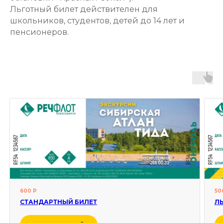
Льготный билет действителен для
школьников, студентов, детей до 14 лет и
пенсионеров.
600 Р
50
СТАНДАРТНЫЙ БИЛЕТ
Л