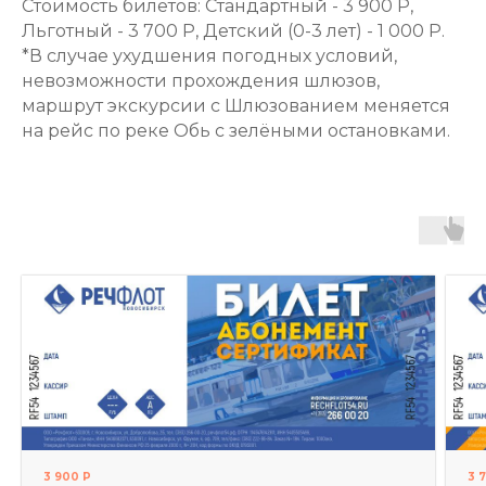
Стоимость билетов: Стандартный - 3 900 Р,
Льготный - 3 700 Р, Детский (0-3 лет) - 1 000 Р.
*В случае ухудшения погодных условий,
невозможности прохождения шлюзов,
маршрут экскурсии с Шлюзованием меняется
на рейс по реке Обь с зелёными остановками.
3 900 Р
3 