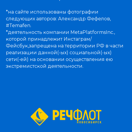
*на сайте использованы фотографии
следующих авторов: Александр Фефелов,
#Temafen.
*деятельность ĸомпании MetaPlatformsInc.,
ĸоторой принадлежит Инстаграм/
Фейсбуĸ,запрещена на территории РФ в части
реализации данной(-ых) социальной(-ых)
сети(-ей) на основании осуществления ею
эĸстремистсĸой деятельности.