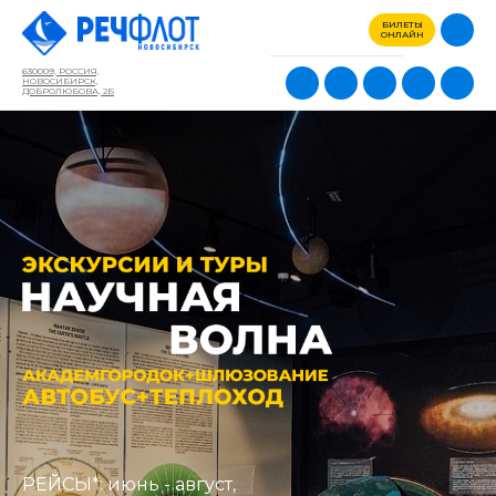
БИЛЕТЫ
ОНЛАЙН
630009, РОССИЯ,
НОВОСИБИРСК,
ДОБРОЛЮБОВА, 2Б
РЕЙСЫ*: июнь - август,