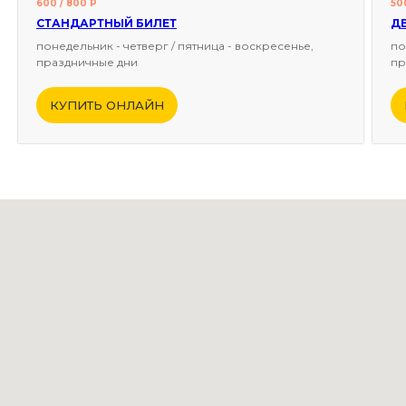
600 / 800 Р
50
СТАНДАРТНЫЙ БИЛЕТ
Д
понедельник - четверг / пятница - воскресенье,
по
праздничные дни
пр
КУПИТЬ ОНЛАЙН