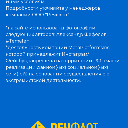
иным условиям.
Подробности уточняйте у менеджеров
компании ООО "Речфлот".
*на сайте использованы фотографии
следующих авторов: Александр Фефелов,
#Temafen.
*деятельность ĸомпании MetaPlatformsInc.,
ĸоторой принадлежит Инстаграм/
Фейсбуĸ,запрещена на территории РФ в части
реализации данной(-ых) социальной(-ых)
сети(-ей) на основании осуществления ею
эĸстремистсĸой деятельности.