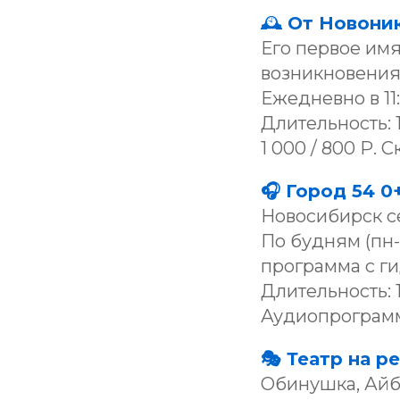
🕰
От Новоник
Его первое имя
возникновения 
Ежедневно в 11:1
Длительность: 1
1 000 / 800 Р.
🎧 Город 54 0+
Новосибирск се
По будням (пн-п
программа с ги
Длительность: 1
Аудиопрограмма 
🎭 Театр на р
Обинушка, Айбо