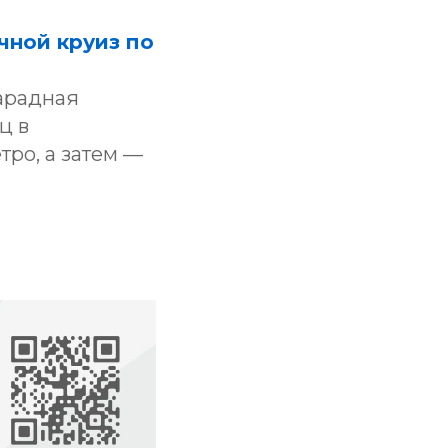
чной круиз по
арадная
ц в
ро, а затем —