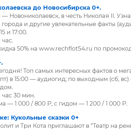
олаевска до Новосибирска 0+.
 — Новониколаевск, в честь Николая II. Узн
города и другие увлекательные факты (ауди
5 и 17:00.
 час.
 Скидка 50% на www.rechflot54.ru по промоко
.
годня! Топ самых интересных фактов о мег
т) в 15:00 — аудиогид; по выходным (сб, вс) 
дом.
 час 30 мин.
— 1 000 / 800 Р, с гидом — 1 200 / 1 000 Р.
еке: Кукольные сказки 0+
лит и Три Кота приглашают в "Театр на рек