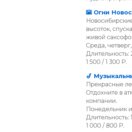
🌇 Огни Ново
Новосибирские 
высоток, спус
живой саксофо
Среда, четверг,
Длительность: 2
1 500 / 1 300 Р.
🎷 Музыкальн
Прекрасные лет
Отдохните в а
компании.
Понедельник и в
Длительность: 1
1 000 / 800 Р.