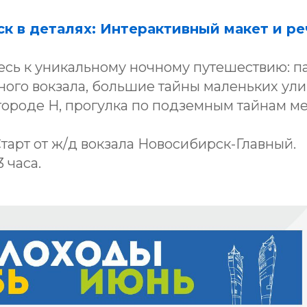
ск в деталях: Интерактивный макет и ре
сь к уникальному ночному путешествию: п
ного вокзала, большие тайны маленьких ули
ороде Н, прогулка по подземным тайнам мет
 Старт от ж/д вокзала Новосибирск-Главный.
 часа.