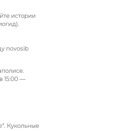
айте истории
огид).
ду novosib
аполисе.
в 15:00 —
е". Кукольные