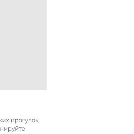
ких прогулок
онируйте