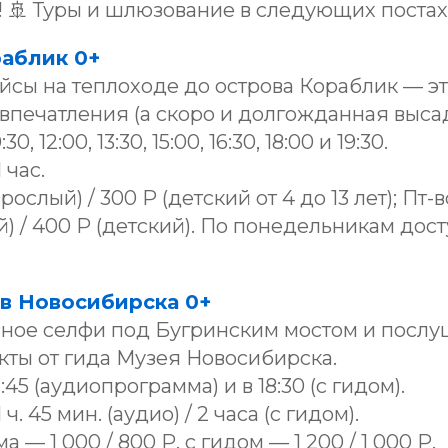
 🚢 Туры и шлюзование в следующих постах
раблик 0+
сы на теплоходе до острова Кораблик — эт
печатления (а скоро и долгожданная высад
, 12:00, 13:30, 15:00, 16:30, 18:00 и 19:30.
 час.
зрослый) / 300 Р (детский от 4 до 13 лет); Пт-
й) / 400 Р (детский). По понедельникам дос
ов Новосибирска 0+
сное селфи под Бугринским мостом и послу
кты от гида Музея Новосибирска.
45 (аудиопрограмма) и в 18:30 (с гидом).
ч. 45 мин. (аудио) / 2 часа (с гидом).
— 1 000 / 800 Р, с гидом — 1 200 / 1 000 Р.