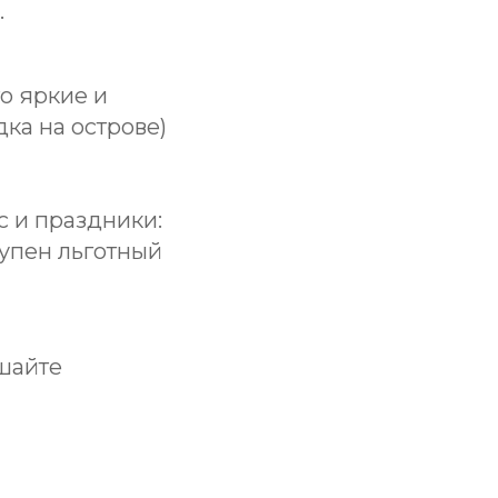
.
о яркие и
ка на острове)
вс и праздники:
тупен льготный
шайте