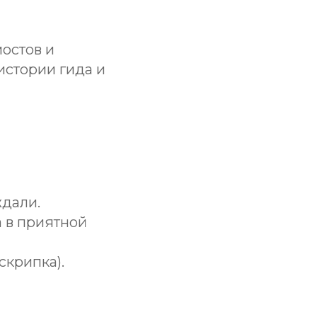
мостов и
истории гида и
ждали.
 в приятной
скрипка).