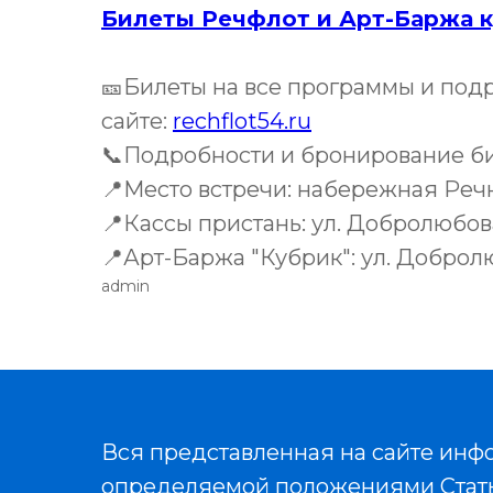
Билеты Речфлот и Арт-Баржа к
🎫Билеты на все программы и под
сайте:
rechflot54.ru
📞Подробности и бронирование би
📍Место встречи: набережная Речн
📍Кассы пристань: ул. Добролюбова
📍Арт-Баржа "Кубрик": ул. Добролю
admin
Вся представленная на сайте инф
определяемой положениями Статьи