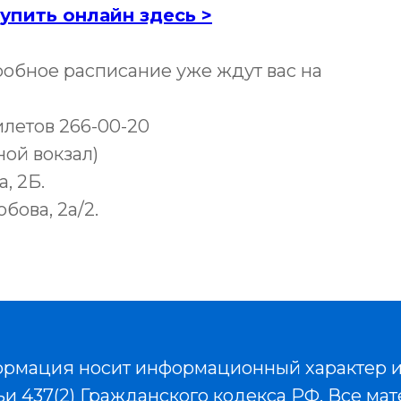
упить онлайн здесь >
робное расписание уже ждут вас на
летов 266-00-20
ой вокзал)
, 2Б.
бова, 2а/2.
ормация носит информационный характер и
 437(2) Гражданского кодекса РФ. Все мат