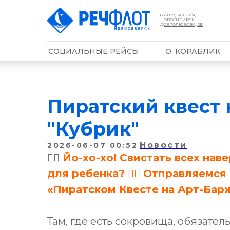
630009, РОССИЯ,
НОВОСИБИРСК,
ДОБРОЛЮБОВА, 2Б
СОЦИАЛЬНЫЕ РЕЙСЫ
О. КОРАБЛИК
Пиратский квест 
"Кубрик"
Новости
2026-06-07 00:52
🏴‍☠️
Йо-хо-хо! Свистать всех нав
для ребенка? 🏴‍☠️ Отправляемс
«Пиратском Квесте на Арт-Барже
Там, где есть сокровища, обязате