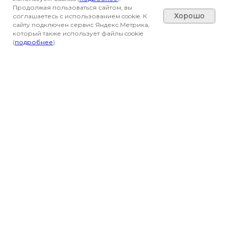
Продолжая пользоваться сайтом, вы
Хорошо
соглашаетесь с использованием cookie. К
сайту подключен сервис Яндекс.Метрика,
который также использует файлы cookie
(
подробнее
).
Вся представленная на сайте информация
носит информационный характер и не
является публичной офертой, определяемой
положениями Статьи 437(2) Гражданского
кодекса РФ. Все материалы, размещенные на
сайте, являются собственностью владельцев
сайта, либо собственностью организаций или
частных лиц, с которыми у владельцев сайта