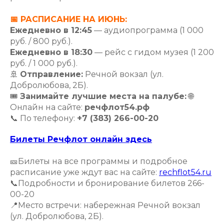
📅 РАСПИСАНИЕ НА ИЮНЬ:
Ежедневно в 12:45
— аудиопрограмма (1 000
руб. / 800 руб.).
Ежедневно в 18:30
— рейс с гидом музея (1 200
руб. / 1 000 руб.).
🚢
Отправление:
Речной вокзал (ул.
Добролюбова, 2Б).
🎟
Занимайте лучшие места на палубе:
🌐
Онлайн на сайте:
речфлот54.рф
📞 По телефону:
+7 (383) 266-00-20
Билеты Речфлот онлайн здесь
🎫Билеты на все программы и подробное
расписание уже ждут вас на сайте:
rechflot54.ru
📞Подробности и бронирование билетов 266-
00-20
📍Место встречи: набережная Речной вокзал
(ул. Добролюбова, 2Б).