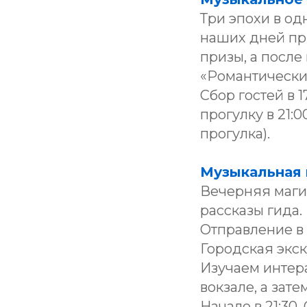
Три эпохи в од
наших дней пря
призы, а посл
«Романтически
Сбор гостей в 1
прогулку в 21:0
прогулка).
Музыкальная 
Вечерняя магия
рассказы гида.
Отправление в 2
Городская экск
Изучаем интер
вокзале, а зат
Начало в 21:30.