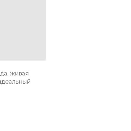
ода, живая
 идеальный