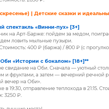
оскресенье) | Детские сказки и идеальн
й спектакль «Винни-пух» [3+]
ник на Арт-Барже: пойдем за медом, поигра
удем ловить мыльные пузыри.
 Стоимость: 400 ₽ (баржа) / 800 ₽ (с прогулко
Оби «Истории с бокалом» [18+]**
е свидание на Оби. Сначала — уютный стол
м и фруктами, а затем — вечерний речной 
й вечер на Оби».
е в 19:30, отправление теплохода в 21:15. Ст
: 3250 ₽.
ть лучшие места!