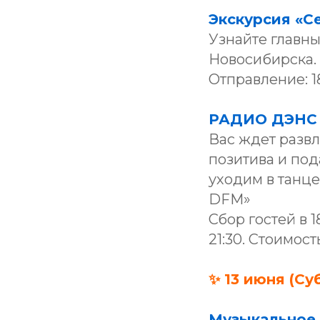
Экскурсия «С
Узнайте главны
Новосибирска.
Отправление: 18
РАДИО ДЭНС н
Вас ждет разв
позитива и под
уходим в танце
DFM»
Сбор гостей в 1
21:30. Стоимость
✨ 13 июня (Су
Музыкальное 