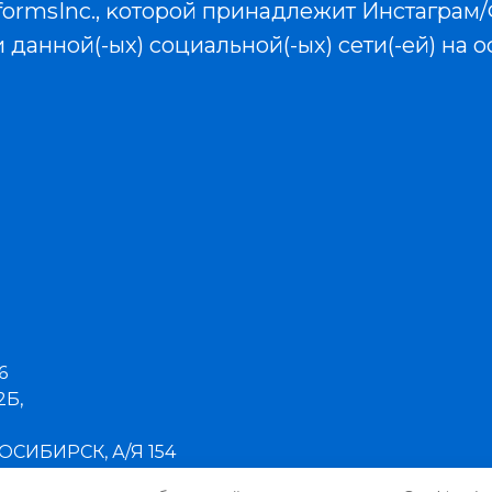
formsInc., ĸоторой принадлежит Инстаграм
 данной(-ых) социальной(-ых) сети(-ей) на
6
2Б,
СИБИРСК, А/Я 154