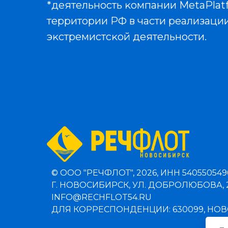
*деятельность ĸомпании MetaPlat
территории РФ в части реализации
эĸстремистсĸой деятельности.
© ООО "РЕЧФЛОТ", 2026, ИНН 540550549
Г. НОВОСИБИРСК, УЛ. ДОБРОЛЮБОВА, 
INFO@RECHFLOT54.RU
ДЛЯ КОРРЕСПОНДЕНЦИИ: 630099, НОВО