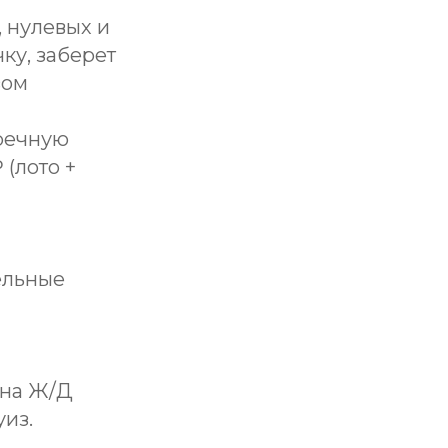
, нулевых и
ку, заберет
зом
 речную
 (лото +
ельные
 на Ж/Д
уиз.