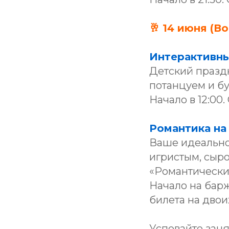
🥂 14 июня (В
Интерактивны
Детский празд
потанцуем и б
Начало в 12:00.
Романтика на 
Ваше идеально
игристым, сыро
«Романтически
Начало на барж
билета на двоих
Успевайте заня