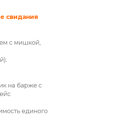
ые свидания
ем с мишкой,
й).
ик на барже с
рейс
оимость единого