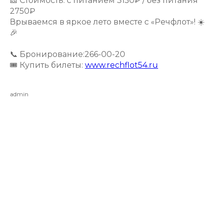
🎫 Стоимость: с питанием 3150₽ / без питания
2750₽
Врываемся в яркое лето вместе с «Речфлот»! ☀️
🎉
📞 Бронирование:266-00-20
🎟 Купить билеты:
www.rechflot54.ru
admin