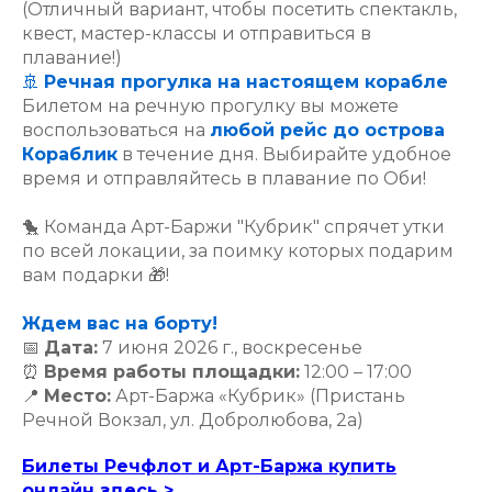
(Отличный вариант, чтобы посетить спектакль,
квест, мастер-классы и отправиться в
плавание!)
🚢
Речная прогулка на настоящем корабле
Билетом на речную прогулку вы можете
воспользоваться на
любой рейс до острова
Кораблик
в течение дня. Выбирайте удобное
время и отправляйтесь в плавание по Оби!
🐤 Команда Арт-Баржи "Кубрик" спрячет утки
по всей локации, за поимку которых подарим
вам подарки 🎁!
Ждем вас на борту!
📅
Дата:
7 июня 2026 г., воскресенье
⏰
Время работы площадки:
12:00 – 17:00
📍
Место:
Арт-Баржа «Кубрик» (Пристань
Речной Вокзал, ул. Добролюбова, 2а)
Билеты Речфлот и Арт-Баржа купить
онлайн здесь >