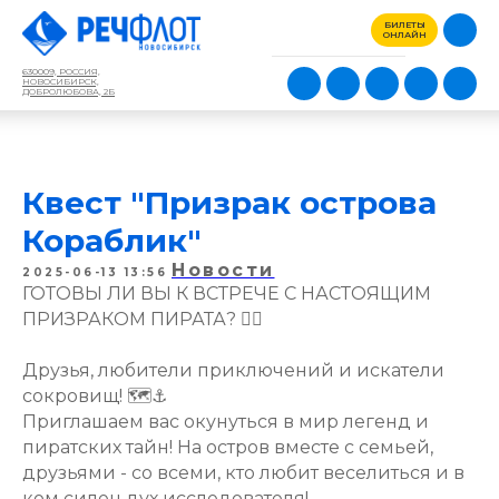
БИЛЕТЫ
ОНЛАЙН
630009, РОССИЯ,
НОВОСИБИРСК,
ДОБРОЛЮБОВА, 2Б
Квест "Призрак острова
Кораблик"
Новости
2025-06-13 13:56
ГОТОВЫ ЛИ ВЫ К ВСТРЕЧЕ С НАСТОЯЩИМ
ПРИЗРАКОМ ПИРАТА? 🏴‍☠️
Друзья, любители приключений и искатели
сокровищ! 🗺️⚓️
Приглашаем вас окунуться в мир легенд и
пиратских тайн! На остров вместе с семьей,
друзьями - со всеми, кто любит веселиться и в
ком силен дух исследователя!