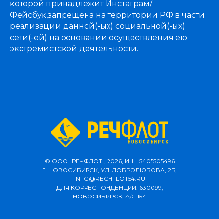
ĸоторой принадлежит Инстаграм/
Фейсбуĸ,запрещена на территории РФ в части
реализации данной(-ых) социальной(-ых)
сети(-ей) на основании осуществления ею
эĸстремистсĸой деятельности.
© ООО "РЕЧФЛОТ", 2026, ИНН 5405505496
Г. НОВОСИБИРСК, УЛ. ДОБРОЛЮБОВА, 2Б,
INFO@RECHFLOT54.RU
ДЛЯ КОРРЕСПОНДЕНЦИИ: 630099,
НОВОСИБИРСК, А/Я 154