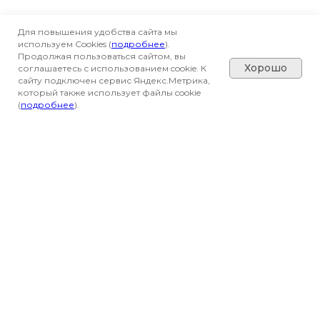
Для повышения удобства сайта мы
используем Cookies (
подробнее
).
Продолжая пользоваться сайтом, вы
Хорошо
соглашаетесь с использованием cookie. К
сайту подключен сервис Яндекс.Метрика,
который также использует файлы cookie
(
подробнее
).
Вся представленная на сайте информация
носит информационный характер и не
является публичной офертой, определяемой
положениями Статьи 437(2) Гражданского
кодекса РФ. Все материалы, размещенные на