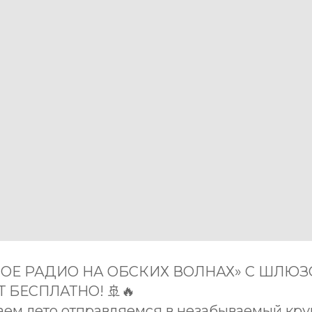
КОЕ РАДИО НА ОБСКИХ ВОЛНАХ» С ШЛЮ
 БЕСПЛАТНО! 🚢🔥
аем лето отправляемся в незабываемый кру