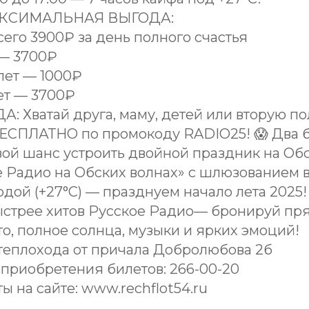
АКСИМАЛЬНАЯ ВЫГОДА:
сего 3900₽ за день полного счастья
 — 3700₽
лет — 1000₽
ет — 3700₽
: Хватай друга, маму, детей или вторую п
БЕСПЛАТНО по промокоду RADIO25! 😱 Два б
вой шанс устроить двойной праздник на Обс
 Радио на Обских волнах» с шлюзованием в
дой (+27°C) — празднуем начало лета 2025!
стрее хитов Русское Радио— бронируй прямо 
то, полное солнца, музыки и ярких эмоций!
теплохода от причала Добролюбова 2б
 приобретения билетов: 266-00-20
ы на сайте: www.rechflot54.ru