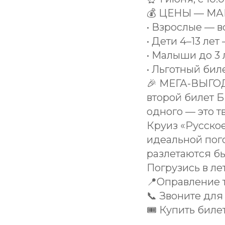
💰 ЦЕНЫ — М
• Взрослые — в
• Дети 4–13 лет
• Малыши до 3 
• Льготный бил
🎉 МЕГА-ВЫГОДА
второй билет 
одного — это т
Круиз «Русское
идеальной пого
разлетаются бы
Погрузись в ле
📍Оправление 
📞 Звоните для
🎟 Купить билет