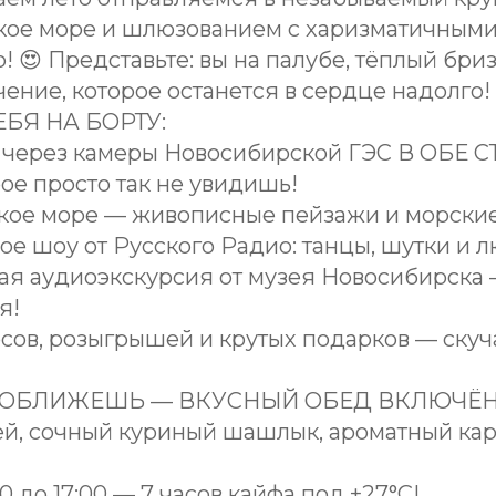
кое море и шлюзованием с харизматичным
! 😍 Представьте: вы на палубе, тёплый бри
ение, которое останется в сердце надолго! 
ЕБЯ НА БОРТУ:
 через камеры Новосибирской ГЭС В ОБЕ
ое просто так не увидишь!
ское море — живописные пейзажи и морски
ое шоу от Русского Радио: танцы, шутки и 
ая аудиоэкскурсия от музея Новосибирска 
я!
сов, розыгрышей и крутых подарков — скуч
 ОБЛИЖЕШЬ — ВКУСНЫЙ ОБЕД ВКЛЮЧЁН (
ей, сочный куриный шашлык, ароматный кар
00 до 17:00 — 7 часов кайфа под +27°C!