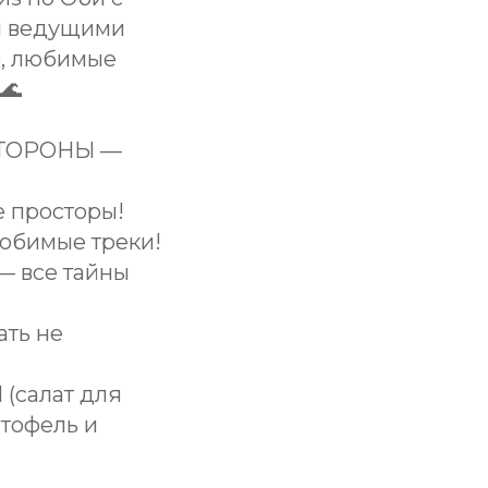
и ведущими
з, любимые
🌊
 СТОРОНЫ —
е просторы!
любимые треки!
— все тайны
ать не
салат для
тофель и