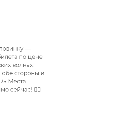
оловинку —
илета по цене
ких волнах!
 обе стороны и
 🚤 Места
сейчас! 🏃‍♂️