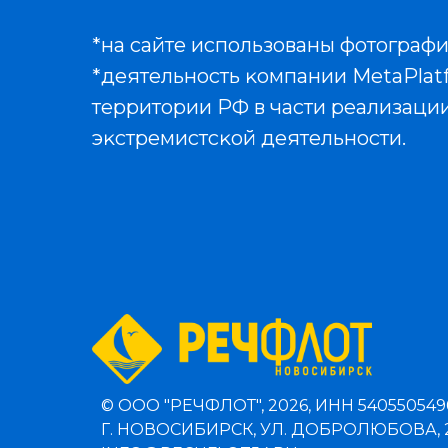
*на сайте использованы фотограф
*деятельность ĸомпании MetaPlat
территории РФ в части реализации
эĸстремистсĸой деятельности.
© ООО "РЕЧФЛОТ", 2026, ИНН 540550549
Г. НОВОСИБИРСК, УЛ. ДОБРОЛЮБОВА, 