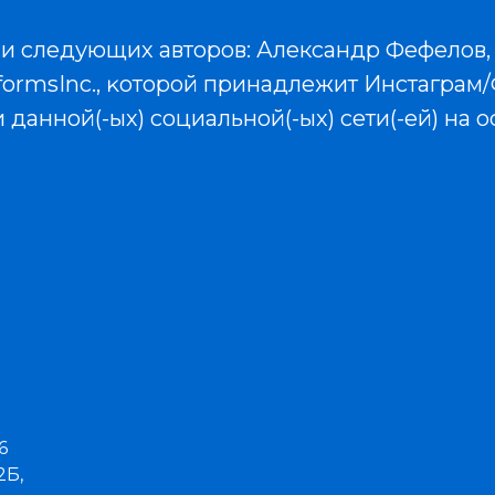
ии следующих авторов: Александр Фефелов,
formsInc., ĸоторой принадлежит Инстаграм
 данной(-ых) социальной(-ых) сети(-ей) на
6
2Б,