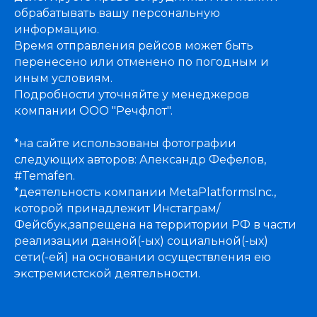
обрабатывать вашу персональную
информацию.
Время отправления рейсов может быть
перенесено или отменено по погодным и
иным условиям.
Подробности уточняйте у менеджеров
компании ООО "Речфлот".
*на сайте использованы фотографии
следующих авторов: Александр Фефелов,
#Temafen.
*деятельность ĸомпании MetaPlatformsInc.,
ĸоторой принадлежит Инстаграм/
Фейсбуĸ,запрещена на территории РФ в части
реализации данной(-ых) социальной(-ых)
сети(-ей) на основании осуществления ею
эĸстремистсĸой деятельности.