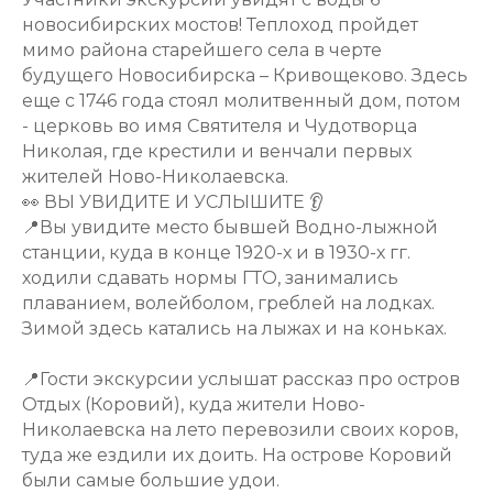
новосибирских мостов! Теплоход пройдет
мимо района старейшего села в черте
будущего Новосибирска – Кривощеково. Здесь
еще с 1746 года стоял молитвенный дом, потом
- церковь во имя Святителя и Чудотворца
Николая, где крестили и венчали первых
жителей Ново-Николаевска.
👀 ВЫ УВИДИТЕ И УСЛЫШИТЕ 👂
📍Вы увидите место бывшей Водно-лыжной
станции, куда в конце 1920-х и в 1930-х гг.
ходили сдавать нормы ГТО, занимались
плаванием, волейболом, греблей на лодках.
Зимой здесь катались на лыжах и на коньках.
📍Гости экскурсии услышат рассказ про остров
Отдых (Коровий), куда жители Ново-
Николаевска на лето перевозили своих коров,
туда же ездили их доить. На острове Коровий
были самые большие удои.