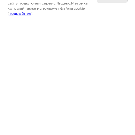
сайту подключен сервис Яндекс.Метрика,
который также использует файлы cookie
(
подробнее
).
Вся представленная на сайте информация
носит информационный характер и не
является публичной офертой, определяемой
положениями Статьи 437(2) Гражданского
кодекса РФ. Все материалы, размещенные на
сайте, являются собственностью владельцев
сайта, либо собственностью организаций или
частных лиц, с которыми у владельцев сайта
есть соглашение о размещении материалов.
Оставляя на сайте тем или иным способом